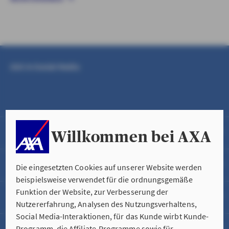
AXA in Social Media
Über AXA
Willkommen bei AXA
Services für Sie
Die eingesetzten Cookies auf unserer Website werden
beispielsweise verwendet für die ordnungsgemäße
Funktion der Website, zur Verbesserung der
Weiterbildung
Nutzererfahrung, Analysen des Nutzungsverhaltens,
Social Media-Interaktionen, für das Kunde wirbt Kunde-
Programm, die Affiliate-Programme sowie für