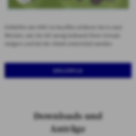
Erklärfilm der HEK: Im Kurzfilm erfahren Sie in zwei
Minuten, wie Sie mit wenig Aufwand Ihren Umsatz
steigern und bei der Arbeit unterstützt werden.
ERKLÄRFILM
Downloads und
Anträge