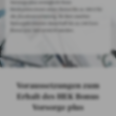
Vorsorge plus ermöglicht Ihren
Neukunden:innen einen Bonus bis zu 300 € für
die Zusatzversicherung. Ab dem zweiten
Bonusjahr können dauerhaft bis zu 144 Euro
Bonus pro Jahr erreicht werden.
Voraussetzungen zum
Erhalt des HEK Bonus
Vorsorge plus