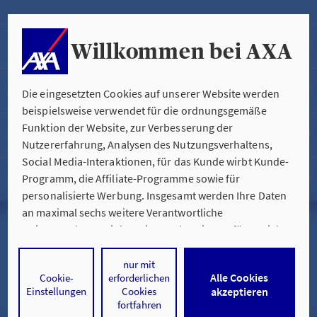
Über AXA
Willkommen bei AXA
Services für Sie
Die eingesetzten Cookies auf unserer Website werden
beispielsweise verwendet für die ordnungsgemäße
Funktion der Website, zur Verbesserung der
Weiterbildung
Nutzererfahrung, Analysen des Nutzungsverhaltens,
Social Media-Interaktionen, für das Kunde wirbt Kunde-
Programm, die Affiliate-Programme sowie für
Rechtliche Informationen
personalisierte Werbung. Insgesamt werden Ihre Daten
an maximal sechs weitere Verantwortliche
Impressum
weitergegeben. Bei dem Einsatz der Dienste für Social
Media-Interaktionen und personalisierte Werbung
werden regelmäßig durch den jeweiligen Anbieter
Hinweise zur Nutzung der Website
nur mit
Alle Cookies
Cookie-
erforderlichen
individuelle Profile angelegt und mit Daten von anderen
Einstellungen
Cookies
akzeptieren
Webseiten zu umfassenden Nutzungsprofilen von Ihnen
fortfahren
Datenschutz & Cookies
angereichert. Nähere Informationen finden Sie in