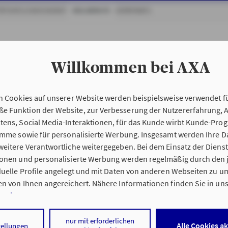
ÖFFENTLICHER DIENST
HEILBERUFE
EXPATRIATS
ZIELGRUPPE
KRANKEN
VORSORGE
Willkommen bei AXA
n Cookies auf unserer Website werden beispielsweise verwendet fü
 Funktion der Website, zur Verbesserung der Nutzererfahrung, 
tens, Social Media-Interaktionen, für das Kunde wirbt Kunde-Pro
ramme sowie für personalisierte Werbung. Insgesamt werden Ihre D
eitere Verantwortliche weitergegeben. Bei dem Einsatz der Dienste
ionen und personalisierte Werbung werden regelmäßig durch den 
iduelle Profile angelegt und mit Daten von anderen Webseiten zu 
n von Ihnen angereichert. Nähere Informationen finden Sie in un
nweisen
.
 auf „Alle Cookies akzeptieren" stimmen Sie für alle nicht technisc
nur mit erforderlichen
Alle Cookies a
tellungen