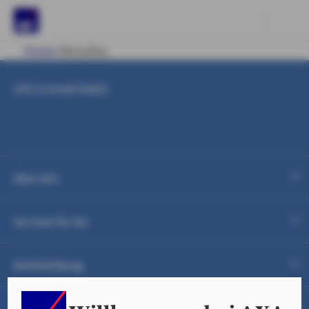
Home
Aktuelles
KOMPOSIT
AXA in Social Media
KRANKEN
VORSORGE
AKTUELLES
Über AXA
ARBEITEN MIT AXA
Services für Sie
Weiterbildung
LOGIN
Rechtliche Informationen