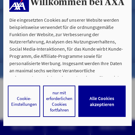
Willkommen bei AXA
PRIVATGESCHÄFT
Impressum
Die eingesetzten Cookies auf unserer Website werden
FIRMEN- & INDUSTRIEGESCHÄFT
beispielsweise verwendet für die ordnungsgemäße
ÖFFENTLICHER DIENST
Funktion der Website, zur Verbesserung der
Hinweise zur Nutzung der Website
Nutzererfahrung, Analysen des Nutzungsverhaltens,
HEILBERUFE
Social Media-Interaktionen, für das Kunde wirbt Kunde-
Datenschutz & Cookies
Programm, die Affiliate-Programme sowie für
EXPATRIATS
personalisierte Werbung. Insgesamt werden Ihre Daten
an maximal sechs weitere Verantwortliche
© AXA Konzern AG, Köln. Alle Rechte vorbehalten.
weitergegeben. Bei dem Einsatz der Dienste für Social
Media-Interaktionen und personalisierte Werbung
werden regelmäßig durch den jeweiligen Anbieter
nur mit
Alle Cookies
Cookie-
erforderlichen
individuelle Profile angelegt und mit Daten von anderen
Einstellungen
Cookies
akzeptieren
Webseiten zu umfassenden Nutzungsprofilen von Ihnen
fortfahren
angereichert. Nähere Informationen finden Sie in
unseren
Datenschutzhinweisen
.
NAVIGATOR
KONTAKT
NEWSLETTER
Durch den Klick auf „Alle Cookies akzeptieren" stimmen