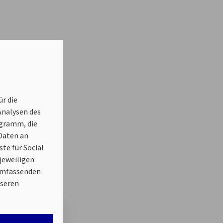
r die
Analysen des
ogramm, die
Daten an
te für Social
jeweiligen
 umfassenden
nseren
ch