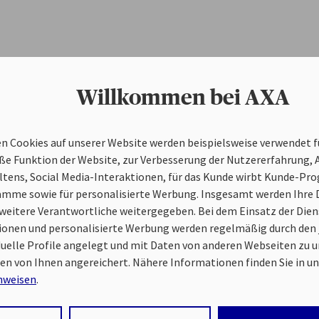
Willkommen bei AXA
n Cookies auf unserer Website werden beispielsweise verwendet fü
 Funktion der Website, zur Verbesserung der Nutzererfahrung, 
tens, Social Media-Interaktionen, für das Kunde wirbt Kunde-Pr
ramme sowie für personalisierte Werbung. Insgesamt werden Ihre 
eitere Verantwortliche weitergegeben. Bei dem Einsatz der Diens
ionen und personalisierte Werbung werden regelmäßig durch den 
iduelle Profile angelegt und mit Daten von anderen Webseiten zu
en von Ihnen angereichert. Nähere Informationen finden Sie in u
nweisen
.
 auf „Alle Cookies akzeptieren" stimmen Sie für alle nicht technis