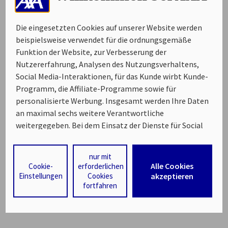
Die eingesetzten Cookies auf unserer Website werden
beispielsweise verwendet für die ordnungsgemäße
Funktion der Website, zur Verbesserung der
Nutzererfahrung, Analysen des Nutzungsverhaltens,
Social Media-Interaktionen, für das Kunde wirbt Kunde-
Programm, die Affiliate-Programme sowie für
personalisierte Werbung. Insgesamt werden Ihre Daten
an maximal sechs weitere Verantwortliche
weitergegeben. Bei dem Einsatz der Dienste für Social
Media-Interaktionen und personalisierte Werbung
werden regelmäßig durch den jeweiligen Anbieter
nur mit
individuelle Profile angelegt und mit Daten von anderen
Alle Cookies
Cookie-
erforderlichen
Webseiten zu umfassenden Nutzungsprofilen von Ihnen
Einstellungen
Cookies
akzeptieren
fortfahren
angereichert. Nähere Informationen finden Sie in
unseren
Datenschutzhinweisen
.
Durch den Klick auf „Alle Cookies akzeptieren" stimmen