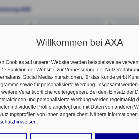
icherung ARE
2
3
chen Angebots
Willkommen bei AXA
n nachfolgenden Seiten Ihre individuelle
n.
nformationen finden Sie
hier
.
en Cookies auf unserer Website werden beispielsweise verwend
e Funktion der Website, zur Verbesserung der Nutzererfahrun
rhaltens, Social Media-Interaktionen, für das Kunde wirbt Ku
Programme sowie für personalisierte Werbung. Insgesamt werden
weitere Verantwortliche weitergegeben. Bei dem Einsatz der Di
g (EUR)
nteraktionen und personalisierte Werbung werden regelmäßig 
ieter individuelle Profile angelegt und mit Daten von anderen 
tzungsprofilen von Ihnen angereichert. Nähere Informationen 
sichern.
Ja
Nein
schutzhinweisen
.
Herr
Frau
Anrede
 auf „Alle Cookies akzeptieren" stimmen Sie für alle nicht tech