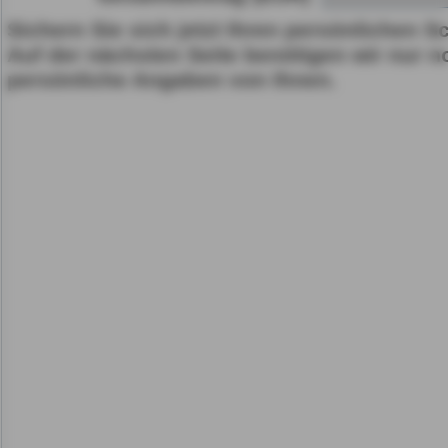
Sichern Sie sich jetzt Ihren persönlichen S
Gerät bzw. dem Zugriff au
Auf der nächsten Seite benötigen wir nur n
gespeicherten Informat
persönliche Angaben von Ihnen.
als auch der Verarbeitun
angegebenen Zwecken i
gemäß Art. 6 Abs. 1 lit.
Durch den Klick auf "nur 
fortfahren", lehnen Sie al
Cookies, d.h. Leistungsb
Cookies, ab.
Zusätzlich bestätigen Si