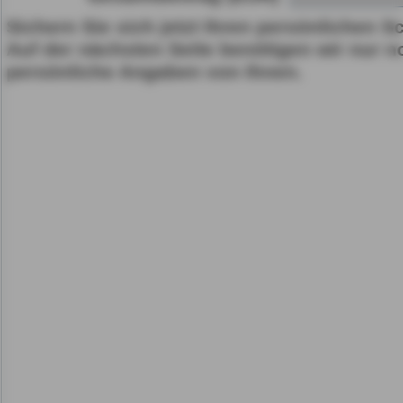
Sichern Sie sich jetzt Ihren persönlichen S
Gerät bzw. dem Zugriff au
Auf der nächsten Seite benötigen wir nur n
gespeicherten Informat
persönliche Angaben von Ihnen.
als auch der Verarbeitun
angegebenen Zwecken i
gemäß Art. 6 Abs. 1 lit.
Durch den Klick auf "nur 
fortfahren", lehnen Sie al
Cookies, d.h. Leistungsb
Cookies, ab.
Zusätzlich bestätigen Si