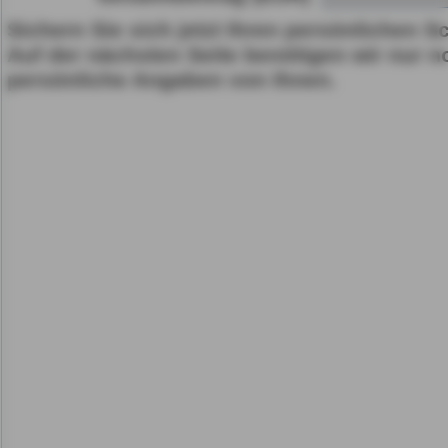
Sichern Sie sich jetzt Ihren persönlichen S
Gerät bzw. dem Zugriff au
Auf der nächsten Seite benötigen wir nur n
gespeicherten Informat
persönliche Angaben von Ihnen.
als auch der Verarbeitun
angegebenen Zwecken i
gemäß Art. 6 Abs. 1 lit.
Durch den Klick auf "nur 
fortfahren", lehnen Sie al
Cookies, d.h. Leistungsb
Cookies, ab.
Zusätzlich bestätigen Si