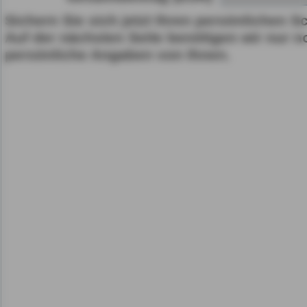
Sichern Sie sich jetzt Ihren persönlichen S
Gerät bzw. dem Zugriff au
Auf der nächsten Seite benötigen wir nur n
gespeicherten Informat
persönliche Angaben von Ihnen.
als auch der Verarbeitun
angegebenen Zwecken i
gemäß Art. 6 Abs. 1 lit.
Durch den Klick auf "nur 
fortfahren", lehnen Sie al
Cookies, d.h. Leistungsb
Cookies, ab.
Zusätzlich bestätigen Si