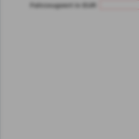
Fahrzeugwert in EUR
Gerät bzw. dem Zugriff au
gespeicherten Informat
als auch der Verarbeitun
angegebenen Zwecken i
gemäß Art. 6 Abs. 1 lit.
Durch den Klick auf "nur 
fortfahren", lehnen Sie al
Cookies, d.h. Leistungsb
Cookies, ab.
Zusätzlich bestätigen Si