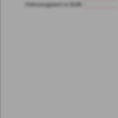
Fahrzeugwert in EUR
Gerät bzw. dem Zugriff au
gespeicherten Informat
als auch der Verarbeitun
angegebenen Zwecken i
gemäß Art. 6 Abs. 1 lit.
Durch den Klick auf "nur 
fortfahren", lehnen Sie al
Cookies, d.h. Leistungsb
Cookies, ab.
Zusätzlich bestätigen Si