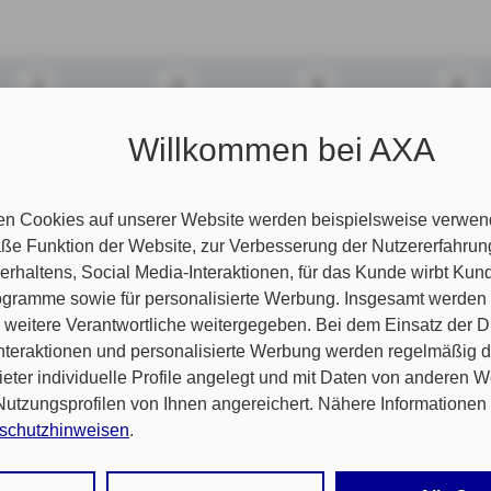
3
4
5
6
chen Angebots
Willkommen bei AXA
n Angaben Ihren Beitrag zum gewünschten Produkt ermitteln.
Angebot erstellen oder Ihren Vertrag gleich online abschließen
nformationen finden Sie
hier
.
en Cookies auf unserer Website werden beispielsweise verwend
e Funktion der Website, zur Verbesserung der Nutzererfahrun
rhaltens, Social Media-Interaktionen, für das Kunde wirbt Ku
ragsart
Programme sowie für personalisierte Werbung. Insgesamt werden
weitere Verantwortliche weitergegeben. Bei dem Einsatz der Di
 Sie zu?
nteraktionen und personalisierte Werbung werden regelmäßig 
ieter individuelle Profile angelegt und mit Daten von anderen 
tzungsprofilen von Ihnen angereichert. Nähere Informationen 
Ja
Nein
liegen?
schutzhinweisen
.
 auf „Alle Cookies akzeptieren" stimmen Sie für alle nicht tech