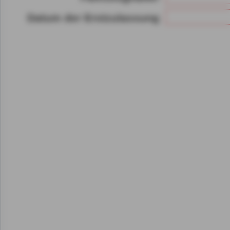
Gerät bzw. dem Zugriff au
Datum der Erstzulassung
gespeicherten Informat
als auch der Verarbeitun
angegebenen Zwecken i
gemäß Art. 6 Abs. 1 lit.
Durch den Klick auf "nur 
fortfahren", lehnen Sie al
Cookies, d.h. Leistungsb
Cookies, ab.
Zusätzlich bestätigen Si