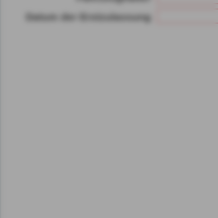
Gerät bzw. dem Zugriff au
Datum der Erstzulassung
gespeicherten Informat
als auch der Verarbeitun
angegebenen Zwecken i
gemäß Art. 6 Abs. 1 lit.
Durch den Klick auf "nur 
fortfahren", lehnen Sie al
Cookies, d.h. Leistungsb
Cookies, ab.
Zusätzlich bestätigen Si