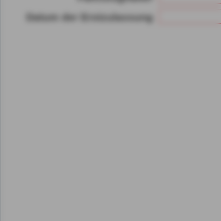
Gerät bzw. dem Zugriff au
Datum der Erstzulassung
gespeicherten Informat
als auch der Verarbeitun
angegebenen Zwecken i
gemäß Art. 6 Abs. 1 lit.
Durch den Klick auf "nur 
fortfahren", lehnen Sie al
Cookies, d.h. Leistungsb
Cookies, ab.
Zusätzlich bestätigen Si