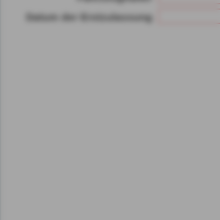
Gerät bzw. dem Zugriff au
Datum der Erstzulassung
gespeicherten Informat
als auch der Verarbeitun
angegebenen Zwecken i
gemäß Art. 6 Abs. 1 lit.
Durch den Klick auf "nur 
fortfahren", lehnen Sie al
Cookies, d.h. Leistungsb
Cookies, ab.
Zusätzlich bestätigen Si