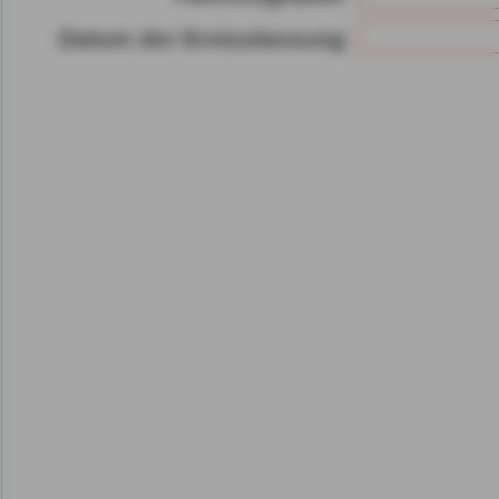
Gerät bzw. dem Zugriff au
Datum der Erstzulassung
gespeicherten Informat
als auch der Verarbeitun
angegebenen Zwecken i
gemäß Art. 6 Abs. 1 lit.
Durch den Klick auf "nur 
fortfahren", lehnen Sie al
Cookies, d.h. Leistungsb
Cookies, ab.
Zusätzlich bestätigen Si