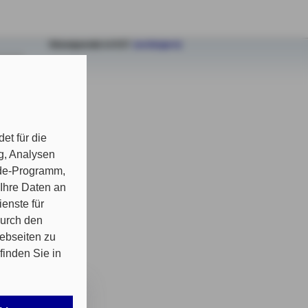
Sitzungsende in 9:57
(verlängern)
et für die
g, Analysen
nde-Programm,
 Ihre Daten an
enste für
durch den
Webseiten zu
finden Sie in
nisch