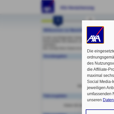
Kfz-Versicherung
1
2
Willkommen zur Berechnung Ihres persönli
In den nachfolgenden Seiten können Sie mit Ihre
Entscheiden Sie danach, ob Sie ein persönliches 
möchten.
Der Schutz Ihrer Daten ist uns wichtig. Weitere I
Die eingesetzt
Grundangaben
ordnungsgemäß
des Nutzungsve
Ant
die Affiliate-
maximal sechs 
Wagnis
Social Media-I
Welche Situation trifft für
jeweiligen Anb
umfassenden Nu
Fahrzeugdaten
unseren
Daten
Haben Sie den Fahrzeugschein vor
Durch den Klick