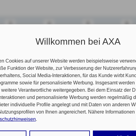
3
4
5
6
chen Angebots
Willkommen bei AXA
n Angaben Ihren Beitrag zum gewünschten Produkt ermitteln.
Angebot erstellen oder Ihren Vertrag gleich online abschließen
nformationen finden Sie
hier
.
en Cookies auf unserer Website werden beispielsweise verwend
e Funktion der Website, zur Verbesserung der Nutzererfahrun
rhaltens, Social Media-Interaktionen, für das Kunde wirbt Ku
ragsart
Programme sowie für personalisierte Werbung. Insgesamt werden
weitere Verantwortliche weitergegeben. Bei dem Einsatz der Di
auswahl
nteraktionen und personalisierte Werbung werden regelmäßig 
 Sie zu?
ieter individuelle Profile angelegt und mit Daten von anderen 
tzungsprofilen von Ihnen angereichert. Nähere Informationen 
schutzhinweisen
.
Ja
Nein
liegen?
 auf „Alle Cookies akzeptieren" stimmen Sie für alle nicht tech