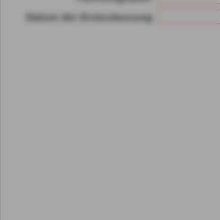
Gerät bzw. dem Zugriff au
Datum der Erstzulassung
gespeicherten Informat
als auch der Verarbeitun
angegebenen Zwecken i
gemäß Art. 6 Abs. 1 lit.
Durch den Klick auf "nur 
fortfahren", lehnen Sie al
Cookies, d.h. Leistungsb
Cookies, ab.
Zusätzlich bestätigen Si