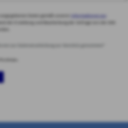
die angegebenen Daten gemäß unserer
Informationen zur
ck der Erstellung und Bearbeitung der Anfrage von der AXA
rden.
tionen zur Datenverarbeitung zur Kenntnis genommen*
flichtfelder.