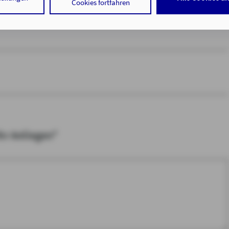
Cookies fortfahren
 der Speicherung der notwendigen Informationen in Ihrem Gerät bz
 in Ihrem Gerät gespeicherten Informationen gemäß § 25 Abs. 1 TDD
hrer Daten zu den angegebenen Zwecken in unseren
Datenschutzhi
. a DSGVO zu.
auf "nur mit erforderlichen Cookies fortfahren", lehnen Sie alle te
Cookies, d.h. Leistungsbezogene und Personalisierungs-Cookies, a
tigen Sie damit, dass sie mindestens 16 Jahre alt sind oder die Einw
er sorgeberechtigten Personen erteilen.
Ihr Anliegen*
 auf "Cookie-Einstellungen" haben Sie die Möglichkeit, die von Ihne
jederzeit mit Wirkung für die Zukunft zu widerrufen.
tenschutz & Cookies