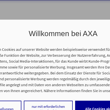
Willkommen bei AXA
n Cookies auf unserer Website werden beispielsweise verwendet fü
 wir Ihnen helfen?
 Funktion der Website, zur Verbesserung der Nutzererfahrung, A
tens, Social Media-Interaktionen, für das Kunde wirbt Kunde-Prog
amme sowie für personalisierte Werbung. Insgesamt werden Ihre D
erantwortliche weitergegeben. Bei dem Einsatz der Dienste für Soci
und personalisierte Werbung werden regelmäßig durch den jeweilig
ofile angelegt und mit Daten von anderen Webseiten zu umfassend
n von Ihnen angereichert. Nähere Informationen finden Sie in uns
nweisen
.
nur mit erforderlichen
 auf „Alle Cookies akzeptieren" stimmen Sie für alle nicht technisch
Alle Cookies a
tellungen