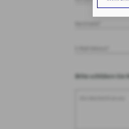
Cookies sowohl
auf die bereits
Verarbeitung I
Nachname*
Art. 6 Abs. 1 lit
Durch den Klick 
erforderlichen 
E-Mail Adresse*
Zusätzlich bestä
Zustimmung Ihr
Bitte schildern Sie 
Durch den Klick
Einwilligungen 
Impressum
Da