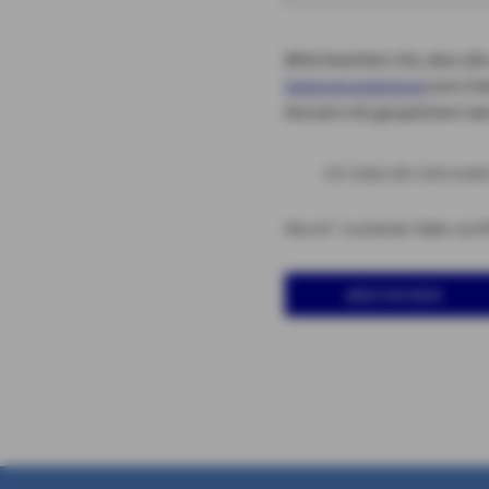
Bitte beachten Sie, dass 
Datenverarbeitung
zum Zwe
Konzern AG gespeichert we
Ich habe die Informa
Alle mit * markierten Felder sind P
Abschicken