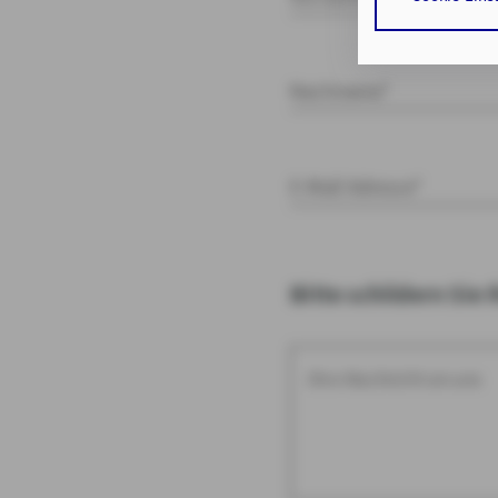
Cookies sowohl
auf die bereits
Verarbeitung I
Nachname*
Art. 6 Abs. 1 lit
Durch den Klick 
erforderlichen 
E-Mail Adresse*
Zusätzlich bestä
Zustimmung Ihr
Bitte schildern Sie 
Durch den Klick
Einwilligungen 
Impressum
Da