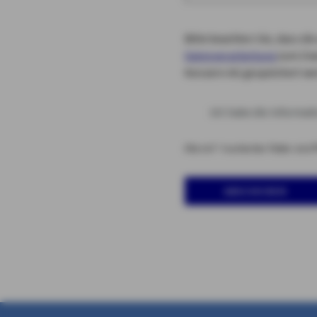
Bitte beachten Sie, dass 
Datenverarbeitung
zum Zwe
Konzern AG gespeichert we
Ich habe die Informa
Alle mit * markierten Felder sind P
Abschicken