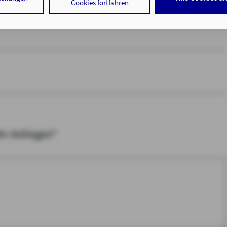
Cookies fortfahren
 der Speicherung der notwendigen Informationen in Ihrem Gerät bz
 in Ihrem Gerät gespeicherten Informationen gemäß § 25 Abs. 1 TDD
hrer Daten zu den angegebenen Zwecken in unseren
Datenschutzhi
. a DSGVO zu.
auf "nur mit erforderlichen Cookies fortfahren", lehnen Sie alle te
Cookies, d.h. Leistungsbezogene und Personalisierungs-Cookies, a
tigen Sie damit, dass sie mindestens 16 Jahre alt sind oder die Einw
er sorgeberechtigten Personen erteilen.
Ihr Anliegen*
 auf "Cookie-Einstellungen" haben Sie die Möglichkeit, die von Ihne
jederzeit mit Wirkung für die Zukunft zu widerrufen.
tenschutz & Cookies