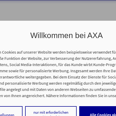
Willkommen bei AXA
n Cookies auf unserer Website werden beispielsweise verwendet fü
 wir Ihnen helfen?
 Funktion der Website, zur Verbesserung der Nutzererfahrung, A
tens, Social Media-Interaktionen, für das Kunde wirbt Kunde-Prog
amme sowie für personalisierte Werbung. Insgesamt werden Ihre D
erantwortliche weitergegeben. Bei dem Einsatz der Dienste für Soci
und personalisierte Werbung werden regelmäßig durch den jeweilig
ofile angelegt und mit Daten von anderen Webseiten zu umfassend
n von Ihnen angereichert. Nähere Informationen finden Sie in uns
nweisen
.
nur mit erforderlichen
 auf „Alle Cookies akzeptieren" stimmen Sie für alle nicht technisch
Alle Cookies a
tellungen