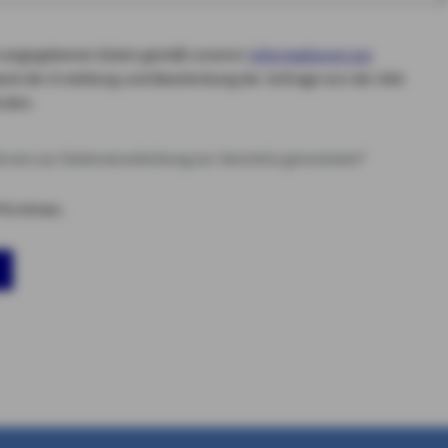
die angegebenen Daten gemäß unserer
Informationen zur
ck der Erstellung und Bearbeitung der Anfrage von der AXA
rden.
tionen zur Datenverarbeitung zur Kenntnis genommen*
flichtfelder.