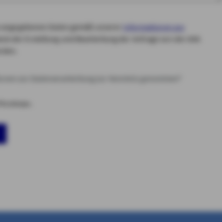
die angegebenen Daten gemäß unserer
Informationen zur
ck der Erstellung und Bearbeitung der Anfrage von der AXA
rden.
tionen zur Datenverarbeitung zur Kenntnis genommen*
flichtfelder.