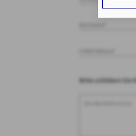
Cookies sowohl
auf die bereits
Verarbeitung I
Nachname*
Art. 6 Abs. 1 lit
Durch den Klick 
erforderlichen 
E-Mail Adresse*
Zusätzlich bestä
Zustimmung Ihr
Bitte schildern Sie 
Durch den Klick
Einwilligungen 
Impressum
Da