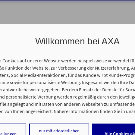
Willkommen bei AXA
n Cookies auf unserer Website werden beispielsweise verwendet fü
 wir Ihnen helfen?
 Funktion der Website, zur Verbesserung der Nutzererfahrung, A
tens, Social Media-Interaktionen, für das Kunde wirbt Kunde-Prog
amme sowie für personalisierte Werbung. Insgesamt werden Ihre D
erantwortliche weitergegeben. Bei dem Einsatz der Dienste für Soci
und personalisierte Werbung werden regelmäßig durch den jeweilig
ofile angelegt und mit Daten von anderen Webseiten zu umfassend
n von Ihnen angereichert. Nähere Informationen finden Sie in uns
nweisen
.
nur mit erforderlichen
 auf „Alle Cookies akzeptieren" stimmen Sie für alle nicht technisch
Alle Cookies a
tellungen