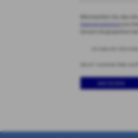
Bitte beachten Sie, dass 
Datenverarbeitung
zum Zwe
Konzern AG gespeichert we
Ich habe die Informa
Alle mit * markierten Felder sind P
Abschicken