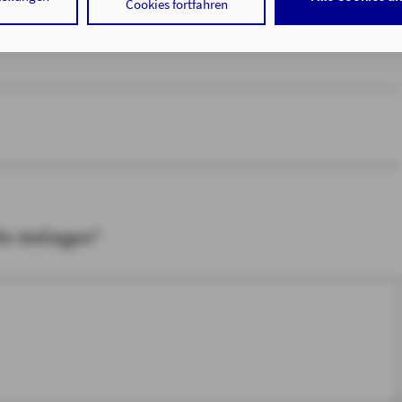
Cookies fortfahren
 der Speicherung der notwendigen Informationen in Ihrem Gerät bz
 in Ihrem Gerät gespeicherten Informationen gemäß § 25 Abs. 1 TDD
hrer Daten zu den angegebenen Zwecken in unseren
Datenschutzhi
. a DSGVO zu.
auf "nur mit erforderlichen Cookies fortfahren", lehnen Sie alle te
Cookies, d.h. Leistungsbezogene und Personalisierungs-Cookies, a
tigen Sie damit, dass sie mindestens 16 Jahre alt sind oder die Einw
er sorgeberechtigten Personen erteilen.
Ihr Anliegen*
 auf "Cookie-Einstellungen" haben Sie die Möglichkeit, die von Ihne
jederzeit mit Wirkung für die Zukunft zu widerrufen.
tenschutz & Cookies