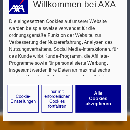
SERVICES FÜR SIE
Willkommen bei AXA
WEITERBILDUNG
Die eingesetzten Cookies auf unserer Website
FIRMEN- &
werden beispielsweise verwendet für die
PRIVATKUNDE
ÖFFENTLICH
INDUSTRIEGESCHÄ
N
ER DIENST
ordnungsgemäße Funktion der Website, zur
RECHTLICHE INFORMATIONEN
FT
Verbesserung der Nutzererfahrung, Analysen des
Nutzungsverhaltens, Social Media-Interaktionen, für
Impressum
das Kunde wirbt Kunde-Programm, die Affiliate-
Programme sowie für personalisierte Werbung.
Insgesamt werden Ihre Daten an maximal sechs
Hinweise zur Nutzung der Website
weitere Verantwortliche weitergegeben. Bei dem
Einsatz der Dienste für Social Media-Interaktionen
Datenschutz & Cookies
und personalisierte Werbung werden regelmäßig
nur mit
Alle
Cookie-
erforderlichen
durch den jeweiligen Anbieter individuelle Profile
Cookies
Einstellungen
Cookies
akzeptieren
angelegt und mit Daten von anderen Webseiten zu
© AXA Konzern AG, Köln. Alle Rechte vorbehalten.
fortfahren
umfassenden Nutzungsprofilen von Ihnen
angereichert. Nähere Informationen finden Sie in
NAVIGATOR
KONTAKT
NEWSLETTER
unseren
Datenschutzhinweisen
.