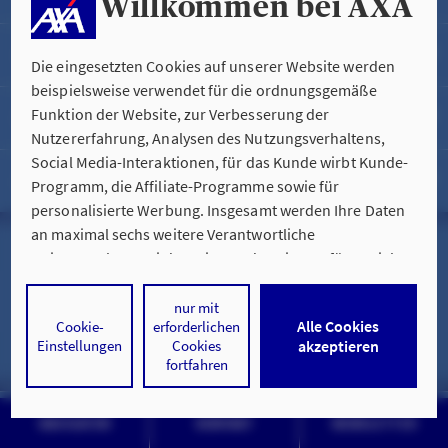
Willkommen bei AXA
PRIVATGESCHÄFT
Services für Sie
Die eingesetzten Cookies auf unserer Website werden
FIRMEN- & INDUSTRIEGESCHÄFT
beispielsweise verwendet für die ordnungsgemäße
ÖFFENTLICHER DIENST
Funktion der Website, zur Verbesserung der
Weiterbildung
Nutzererfahrung, Analysen des Nutzungsverhaltens,
HEILBERUFE
Social Media-Interaktionen, für das Kunde wirbt Kunde-
Rechtliche Informationen
Programm, die Affiliate-Programme sowie für
EXPATRIATS
personalisierte Werbung. Insgesamt werden Ihre Daten
an maximal sechs weitere Verantwortliche
Impressum
weitergegeben. Bei dem Einsatz der Dienste für Social
Media-Interaktionen und personalisierte Werbung
Hinweise zur Nutzung der Website
werden regelmäßig durch den jeweiligen Anbieter
nur mit
Alle Cookies
Cookie-
erforderlichen
individuelle Profile angelegt und mit Daten von anderen
Einstellungen
Cookies
akzeptieren
Webseiten zu umfassenden Nutzungsprofilen von Ihnen
Datenschutz & Cookies
fortfahren
angereichert. Nähere Informationen finden Sie in
unseren
Datenschutzhinweisen
.
© AXA Konzern AG, Köln. Alle Rechte vorbehalten.
NAVIGATOR
KONTAKT
NEWSLETTER
Durch den Klick auf „Alle Cookies akzeptieren" stimmen