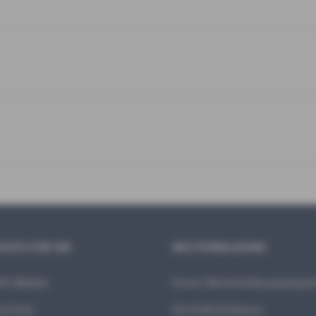
ICES FÜR SIE
WEITERBILDUNG
A-Makler
Unser Weiterbildungsange
rechner
VertriebsCampus