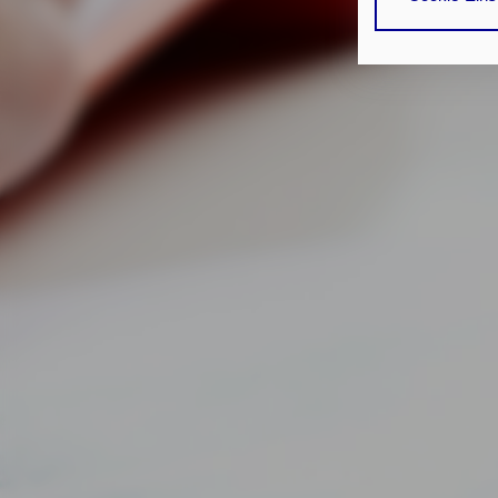
erforderliche
Gerät bzw. dem
25 Abs. 1 TDD
unseren
Daten
Durch den Klic
nicht erforder
Zusätzlich bes
Einwilligung m
Durch den Klic
erteilten Einwi
Impressum
D