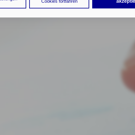
n Cookies sowohl der Speicherung der notwendigen Information
Cookies fortfahren
akzepti
 Zugriff auf die bereits in Ihrem Gerät gespeicherten Informa
DG als auch der Verarbeitung Ihrer Daten zu den angegeben
schutzhinweisen
gemäß Art. 6 Abs. 1 lit. a DSGVO zu.
k auf "nur mit erforderlichen Cookies fortfahren", lehnen Sie a
lichen Cookies, d.h. Leistungsbezogene und Personalisierung
tätigen Sie damit, dass sie mindestens 16 Jahre alt sind oder 
it Zustimmung Ihrer sorgeberechtigten Personen erteilen.
k auf "Cookie-Einstellungen" haben Sie die Möglichkeit, die 
lligungen jederzeit mit Wirkung für die Zukunft zu widerrufen.
atenschutz & Cookies