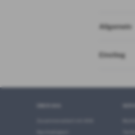
Allgemein
Einstieg
ÜBER AXA
SERV
Zusammenarbeit mit AXA
MyAX
Nachhaltigkeit
Tarif