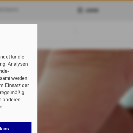
PATRIATS
LOGIN
det für die
ung, Analysen
unde-
gesamt werden
m Einsatz der
 regelmäßig
on anderen
re
chnisch
kies