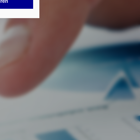
en in Ihrem
eren
tionen gemäß §
en Zwecken in
lle technisch
s-Cookies, ab.
die
von Ihnen