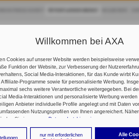
 INDUSTRIEGESCHÄFT
ÖFFENTLICHER DIENST
HEILBERUFE
EX
KRANKEN
KOMPOSIT
AKTUELLES
ARBEITEN MIT DBV
Willkommen bei AXA
Druckstücke - Übergreifend
ten Cookies auf unserer Website werden beispielsweise verwen
e Funktion der Website, zur Verbesserung der Nutzererfahr
rhaltens, Social Media-Interaktionen, für das Kunde wirbt K
 Affiliate-Programme sowie für personalisierte Werbung. Ins
 maximal sechs weitere Verantwortliche weitergegeben. Bei de
ocial Media-Interaktionen und personalisierte Werbung werden
iligen Anbieter individuelle Profile angelegt und mit Daten v
umfassenden Nutzungsprofilen von Ihnen angereichert. Nähe
finden Sie in unseren
Datenschutzhinweisen
.
k auf „Alle Cookies akzeptieren" stimmen Sie für alle nicht te
Alle Coo
nur mit erforderlichen
tellungen