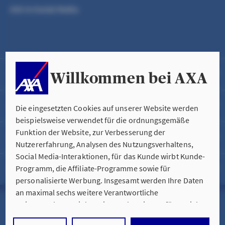
AXA in Social Media
Über AXA
Willkommen bei AXA
Services für Sie
Die eingesetzten Cookies auf unserer Website werden
beispielsweise verwendet für die ordnungsgemäße
Funktion der Website, zur Verbesserung der
Weiterbildung
Nutzererfahrung, Analysen des Nutzungsverhaltens,
Social Media-Interaktionen, für das Kunde wirbt Kunde-
Programm, die Affiliate-Programme sowie für
Rechtliche Informationen
personalisierte Werbung. Insgesamt werden Ihre Daten
an maximal sechs weitere Verantwortliche
Impressum
weitergegeben. Bei dem Einsatz der Dienste für Social
Media-Interaktionen und personalisierte Werbung