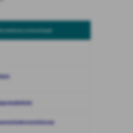
formationen & Downloads
licht
genshaftpflicht
rauensschadenversicherung