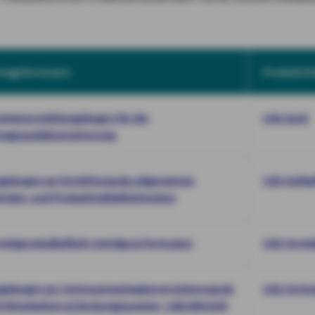
tragsformulare
Produktin
mmenermittlungsbogen für die
Info Sach
ragsausfallversicherung
gebogen zur Ermittlung des allgemeinen
Info Haftpf
riebs- und Produkthaftpflichtrisikos
rmögenshaftpflicht Anträge & Formulare
Info Vermö
agebogen zur Vertrauensschadenversicherung ab
Info Vert
0 Mitarbeitern & Deckungssumme > 200.000 EUR