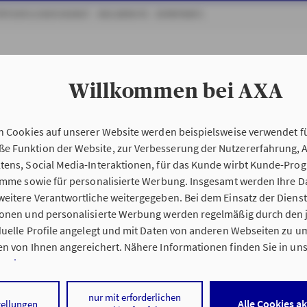
ÖFFENTLICHER DIENST
HEILBERUFE
EXPATRIATS
KOMPOSIT
KRANKEN
VORSORGE
Willkommen bei AXA
og_Navigator
Industrie Anträge & Produktinformationen
n Cookies auf unserer Website werden beispielsweise verwendet fü
 Funktion der Website, zur Verbesserung der Nutzererfahrung, 
tens, Social Media-Interaktionen, für das Kunde wirbt Kunde-Pro
ramme sowie für personalisierte Werbung. Insgesamt werden Ihre D
eitere Verantwortliche weitergegeben. Bei dem Einsatz der Dienste
ionen und personalisierte Werbung werden regelmäßig durch den 
iduelle Profile angelegt und mit Daten von anderen Webseiten zu 
n von Ihnen angereichert. Nähere Informationen finden Sie in un
nweisen
.
 auf „Alle Cookies akzeptieren" stimmen Sie für alle nicht technisc
nur mit erforderlichen
Alle Cookies a
tellungen