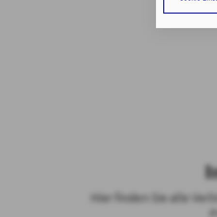
erforderlichen
bzw. dem Zugrif
TDDDG als auch
Datenschutzhi
Durch den Klick
erforderlichen
Zusätzlich best
Zustimmung Ihr
Durch den Klick
Einwilligungen 
Impressum
Da
I
Hier finden Sie alle Ve
P