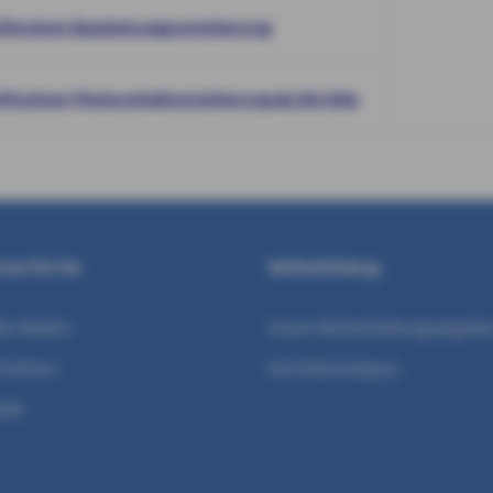
ifrechner Bauleistungsversicherung
ifrechner Photovoltaikversicherung ab 201 kWp
ices für Sie
Weiterbildung
A-Makler
Unser Weiterbildungsangebo
frechner
VertriebsCampus
akt