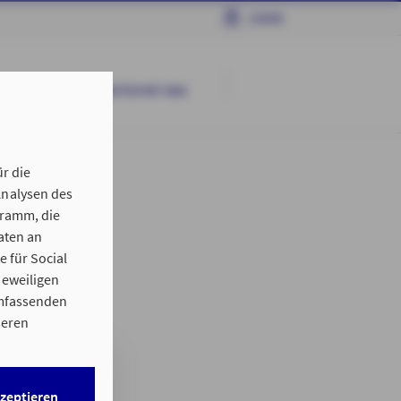
LOGIN
AKTUELLES
ARBEITEN MIT AXA
r die
Analysen des
gramm, die
aten an
 für Social
jeweiligen
umfassenden
seren
h
kzeptieren