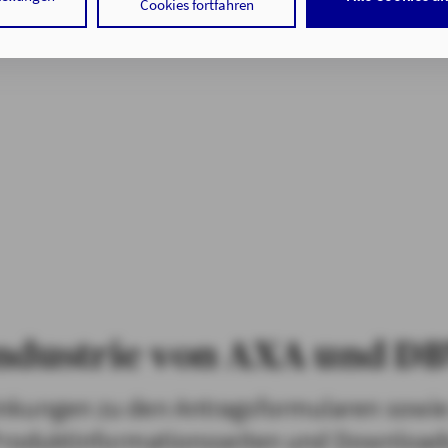
 Cookies sowohl der Speicherung der notwendigen Informationen i
Cookies fortfahren
f auf die bereits in Ihrem Gerät gespeicherten Informationen gemä
 der Verarbeitung Ihrer Daten zu den angegebenen Zwecken in un
nweisen
gemäß Art. 6 Abs. 1 lit. a DSGVO zu.
 auf "nur mit erforderlichen Cookies fortfahren", lehnen Sie alle t
 Cookies, d.h. Leistungsbezogene und Personalisierungs-Cookies, 
ätigen Sie damit, dass sie mindestens 16 Jahre alt sind oder die Ein
er sorgeberechtigten Personen erteilen.
 auf "Cookie-Einstellungen" haben Sie die Möglichkeit, die von Ihn
jederzeit mit Wirkung für die Zukunft zu widerrufen.
tenschutz & Cookies
ndustrie von AXA und D
rlinkungen zu den Antragsformularen sow
roduktinformationsseiten und Download