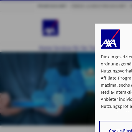
PRIVATGESCHÄFT
FIRMEN- & INDUSTRIEGESCHÄFT
Home
Services für Sie
Tarifrechner_anal
Die eingesetzte
ordnungsgemäße
Nutzungsverhal
Affiliate-Prog
maximal sechs w
Media-Interakt
Anbieter indiv
Nutzungsprofile
Datenschutzhi
Durch den Klick
Cookie-Eins