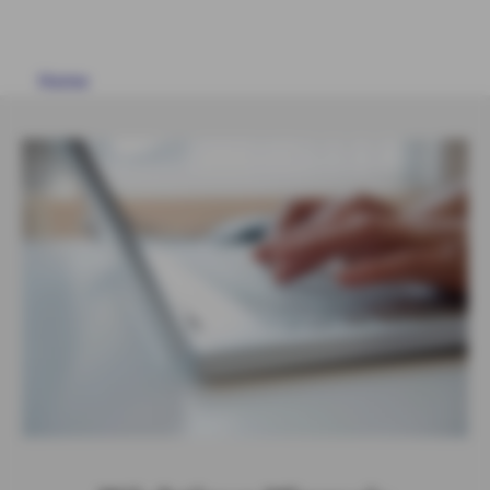
KRANKEN
VORSORGE
Home
AKTUELLES
ARBEITEN MIT AXA
LOGIN
PRIVATGESCHÄFT
FIRMEN- & INDUSTRIEGESCHÄFT
ÖFFENTLICHER DIENST