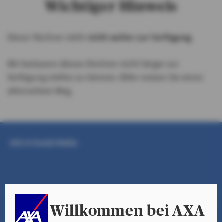
HEILBERUFE
Wichtiger Hinweis
EXPATRIATS
Dieser Rechner steht
nicht weiter zur Verfügung
.
Wir bedauern diesen Rechner nicht länger zur
Verfügung stellen zu können. Bitte nutzen Sie einen
alternativen Weg.
AXA in Social Media
Über AXA
Willkommen bei AXA