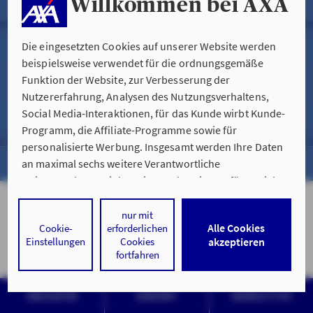
Willkommen bei AXA
PRIVATGESCHÄFT
Impressum
Die eingesetzten Cookies auf unserer Website werden
FIRMEN- & INDUSTRIEGESCHÄFT
beispielsweise verwendet für die ordnungsgemäße
ÖFFENTLICHER DIENST
Funktion der Website, zur Verbesserung der
Hinweise zur Nutzung der Website
Nutzererfahrung, Analysen des Nutzungsverhaltens,
HEILBERUFE
Social Media-Interaktionen, für das Kunde wirbt Kunde-
Datenschutz & Cookies
Programm, die Affiliate-Programme sowie für
EXPATRIATS
personalisierte Werbung. Insgesamt werden Ihre Daten
an maximal sechs weitere Verantwortliche
© AXA Konzern AG, Köln. Alle Rechte vorbehalten.
weitergegeben. Bei dem Einsatz der Dienste für Social
Media-Interaktionen und personalisierte Werbung
werden regelmäßig durch den jeweiligen Anbieter
nur mit
Alle Cookies
Cookie-
erforderlichen
individuelle Profile angelegt und mit Daten von anderen
Einstellungen
Cookies
akzeptieren
Webseiten zu umfassenden Nutzungsprofilen von Ihnen
fortfahren
angereichert. Nähere Informationen finden Sie in
unseren
Datenschutzhinweisen
.
NAVIGATOR
KONTAKT
NEWSLETTER
Durch den Klick auf „Alle Cookies akzeptieren" stimmen